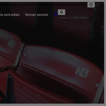
eden estar por encima o por debajo del valor nominal.
is entradas
Iniciar sesión
1 new notification