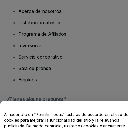
Acerca de nosotros
Distribución abierta
Programa de Afiliados
Inversores
Servicio corporativo
Sala de prensa
Empleos
¿Tienes alguna pregunta?
Centro de Ayuda / Contacto
Al hacer clic en “Permitir Todas”, estarás de acuerdo en el uso d
cookies para mejorar la funcionalidad del sitio y la relevancia
publicitaria. De modo contrario, usaremos cookies estrictamente