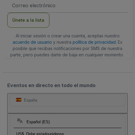
Dirección
de
correo
electrónico
Únete a la lista
Al iniciar sesión o crear una cuenta, aceptas nuestro
acuerdo de usuario
y nuestra
política de privacidad
. Es
posible que recibas notificaciones por SMS de nuestra
parte, pero puedes darte de baja en cualquier momento.
Eventos en directo en todo el mundo
España
Español (ES)
US$
Dolar estadounidense