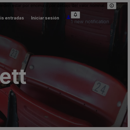
eden estar por encima o por debajo del valor nominal.
is entradas
Iniciar sesión
1 new notification
ett