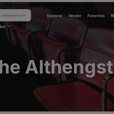
 más grande del mundo. Los precios de las entradas de reventa pu
Explorar
Vender
Favoritos
M
des
he Althengst