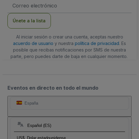
Dirección
de
correo
electrónico
Únete a la lista
Al iniciar sesión o crear una cuenta, aceptas nuestro
acuerdo de usuario
y nuestra
política de privacidad
. Es
posible que recibas notificaciones por SMS de nuestra
parte, pero puedes darte de baja en cualquier momento.
Eventos en directo en todo el mundo
España
Español (ES)
US$
Dolar estadounidense