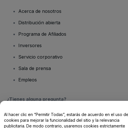
Acerca de nosotros
Distribución abierta
Programa de Afiliados
Inversores
Servicio corporativo
Sala de prensa
Empleos
¿Tienes alguna pregunta?
Centro de Ayuda / Contacto
Al hacer clic en “Permitir Todas”, estarás de acuerdo en el uso d
cookies para mejorar la funcionalidad del sitio y la relevancia
publicitaria. De modo contrario, usaremos cookies estrictamente