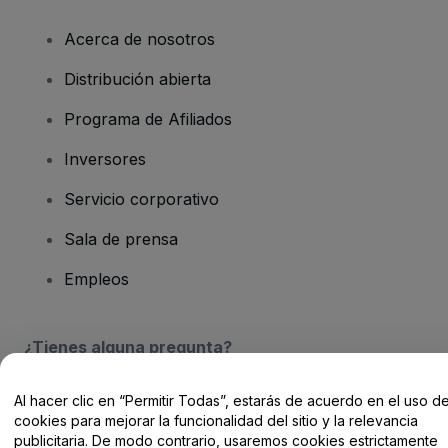
Acerca de nosotros
Distribución abierta
Programa de Afiliados
Inversores
Servicio corporativo
Sala de prensa
Empleos
¿Tienes alguna pregunta?
Centro de Ayuda / Contacto
Al hacer clic en “Permitir Todas”, estarás de acuerdo en el uso d
cookies para mejorar la funcionalidad del sitio y la relevancia
publicitaria. De modo contrario, usaremos cookies estrictamente