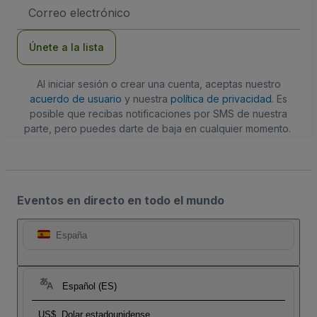
Dirección
de
correo
electrónico
Únete a la lista
Al iniciar sesión o crear una cuenta, aceptas nuestro
acuerdo de usuario
y nuestra
política de privacidad
. Es
posible que recibas notificaciones por SMS de nuestra
parte, pero puedes darte de baja en cualquier momento.
Eventos en directo en todo el mundo
España
Español (ES)
US$
Dolar estadounidense