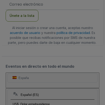
Dirección
de
correo
electrónico
Únete a la lista
Al iniciar sesión o crear una cuenta, aceptas nuestro
acuerdo de usuario
y nuestra
política de privacidad
. Es
posible que recibas notificaciones por SMS de nuestra
parte, pero puedes darte de baja en cualquier momento.
Eventos en directo en todo el mundo
España
Español (ES)
US$
Dolar estadounidense