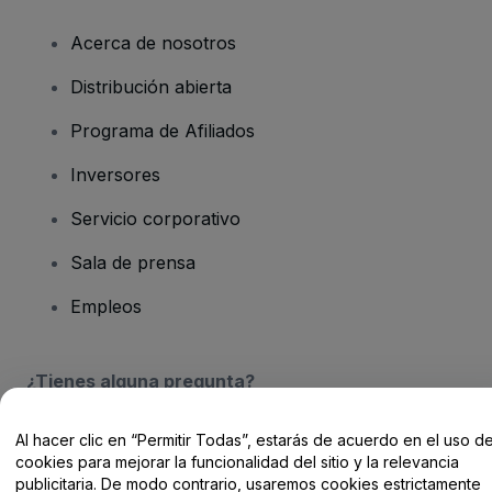
Acerca de nosotros
Distribución abierta
Programa de Afiliados
Inversores
Servicio corporativo
Sala de prensa
Empleos
¿Tienes alguna pregunta?
Centro de Ayuda / Contacto
Al hacer clic en “Permitir Todas”, estarás de acuerdo en el uso d
cookies para mejorar la funcionalidad del sitio y la relevancia
publicitaria. De modo contrario, usaremos cookies estrictamente