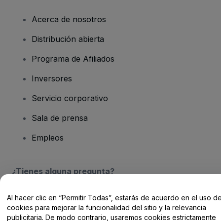
Acerca de nosotros
Distribución abierta
Programa de Afiliados
Inversores
Servicio corporativo
Sala de prensa
Empleos
¿Tienes alguna pregunta?
Centro de Ayuda / Contacto
Al hacer clic en “Permitir Todas”, estarás de acuerdo en el uso d
cookies para mejorar la funcionalidad del sitio y la relevancia
publicitaria. De modo contrario, usaremos cookies estrictamente