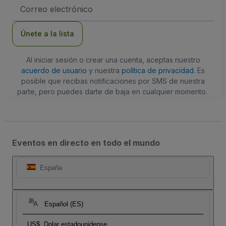
Dirección
de
correo
electrónico
Únete a la lista
Al iniciar sesión o crear una cuenta, aceptas nuestro
acuerdo de usuario
y nuestra
política de privacidad
. Es
posible que recibas notificaciones por SMS de nuestra
parte, pero puedes darte de baja en cualquier momento.
Eventos en directo en todo el mundo
España
Español (ES)
US$
Dolar estadounidense