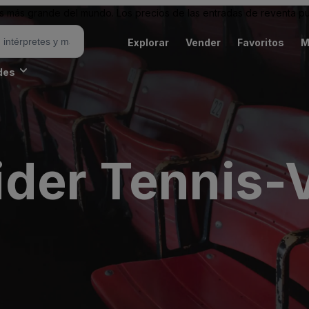
 más grande del mundo. Los precios de las entradas de reventa pu
Explorar
Vender
Favoritos
M
des
der Tennis-V