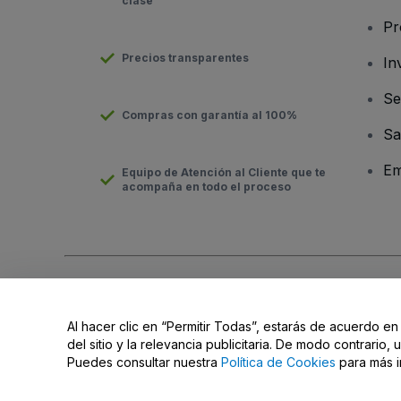
clase
Pr
Precios transparentes
In
Se
Compras con garantía al 100%
Sa
Em
Equipo de Atención al Cliente que te
acompaña en todo el proceso
Derechos reservados © viagogo Entertainment Inc 2026
Datos
El uso de este sitio web constituye la aceptación de los
Términ
Al hacer clic en “Permitir Todas”, estarás de acuerdo en
No compartir mi información personal ni tus opciones de priva
del sitio y la relevancia publicitaria. De modo contrario
Puedes consultar nuestra
Política de Cookies
para más i