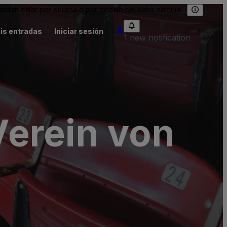
eden estar por encima o por debajo del valor nominal.
is entradas
Iniciar sesión
1 new notification
erein von