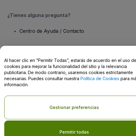
¿Tienes alguna pregunta?
Centro de Ayuda / Contacto
Al hacer clic en “Permitir Todas”, estarás de acuerdo en el uso d
Derechos reservados © viagogo Entertainment Inc 2026
Datos de
cookies para mejorar la funcionalidad del sitio y la relevancia
la Empresa
publicitaria. De modo contrario, usaremos cookies estrictamente
El uso de este sitio web constituye la aceptación de los
Términos y
necesarias. Puedes consultar nuestra
Política de Cookies
para m
Condiciones
, de la
Política de Privacidad
, de la
Política de Cookies
información.
y de la
Política de Privacidad para Móviles
No compartir mi información personal ni tus opciones de
privacidad
Gestionar preferencias
Permitir todas