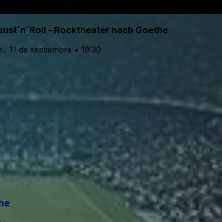
aust´n´Roll - Rocktheater nach Goethe
e., 11 de septiembre • 19:30
the