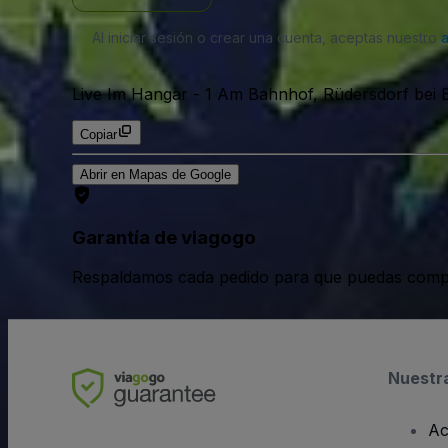
Al iniciar sesión o crear una cuenta, aceptas nuestro
Live Im Hangar
-
1 Am Bahnhof, Rüdersdorf bei B
Copiar
Abrir en Mapas de Google
Garantía de viagogo
Respaldamos cada pedido para que puedas compr
Nuestr
Ac