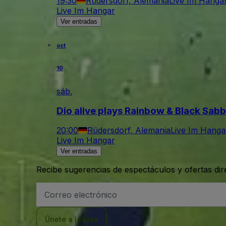
19:30
Rüdersdorf, Alemania
Live Im Hanga
Live Im Hangar
Ver entradas
oct
10
sáb.
Dio alive plays Rainbow & Black Sab
20:00
Rüdersdorf, Alemania
Live Im Hanga
Live Im Hangar
Ver entradas
Recibe sugerencias de espectáculos y ofertas di
Dirección
de
correo
electrónico
Únete a la lista