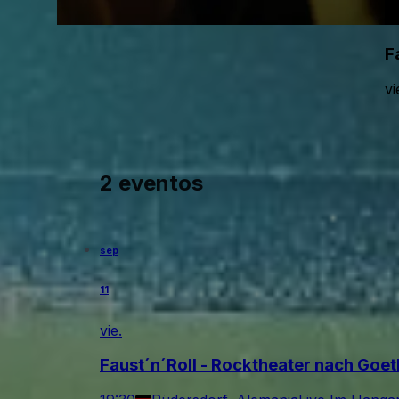
F
vi
2 eventos
sep
11
vie.
Faust´n´Roll - Rocktheater nach Goe