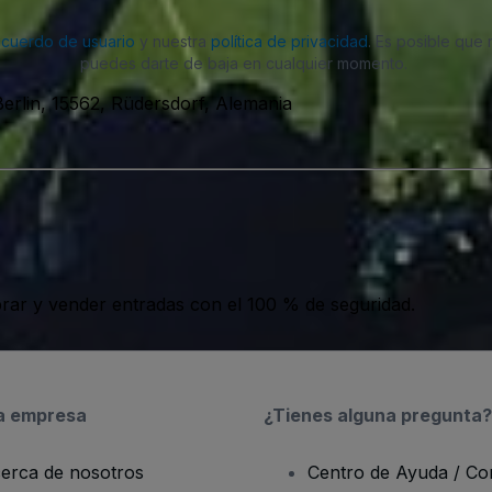
acuerdo de usuario
y nuestra
política de privacidad
. Es posible que
puedes darte de baja en cualquier momento.
erlin, 15562, Rüdersdorf, Alemania
ar y vender entradas con el 100 % de seguridad.
a empresa
¿Tienes alguna pregunta?
erca de nosotros
Centro de Ayuda / Co