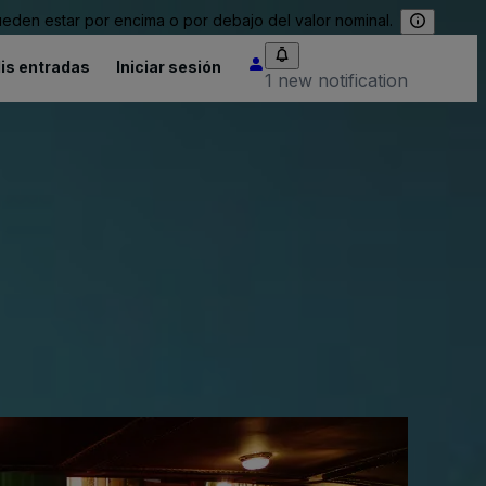
eden estar por encima o por debajo del valor nominal.
is entradas
Iniciar sesión
1 new notification