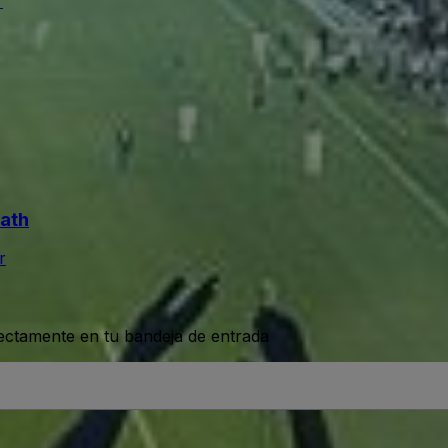
r
bath
r
rectamente en tu bandeja de entrada