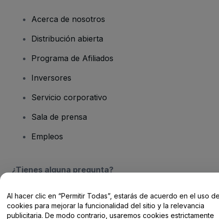
Acerca de nosotros
Distribución abierta
Programa de Afiliados
Inversores
Servicio corporativo
Sala de prensa
Empleos
¿Tienes alguna pregunta?
Centro de Ayuda / Contacto
Al hacer clic en “Permitir Todas”, estarás de acuerdo en el uso d
cookies para mejorar la funcionalidad del sitio y la relevancia
publicitaria. De modo contrario, usaremos cookies estrictamente