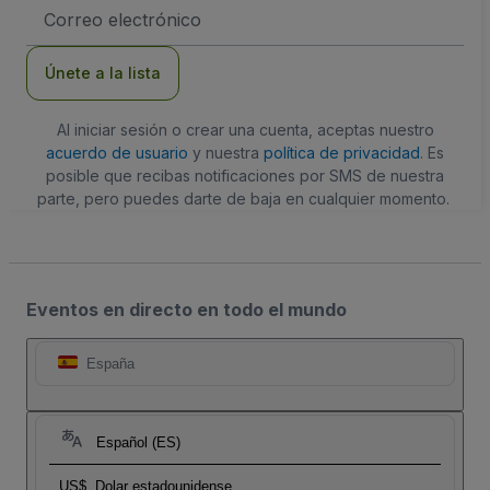
Dirección
de
correo
electrónico
Únete a la lista
Al iniciar sesión o crear una cuenta, aceptas nuestro
acuerdo de usuario
y nuestra
política de privacidad
. Es
posible que recibas notificaciones por SMS de nuestra
parte, pero puedes darte de baja en cualquier momento.
Eventos en directo en todo el mundo
España
Español (ES)
US$
Dolar estadounidense