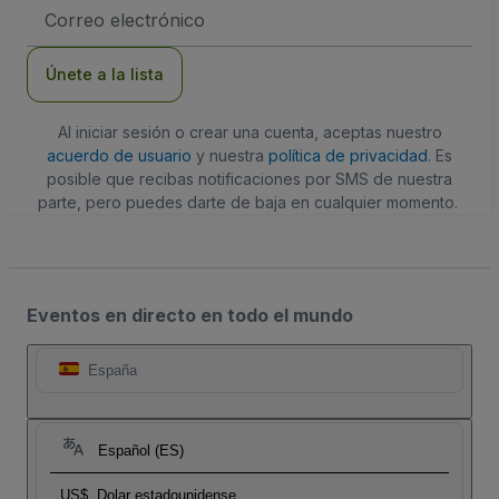
Dirección
de
correo
electrónico
Únete a la lista
Al iniciar sesión o crear una cuenta, aceptas nuestro
acuerdo de usuario
y nuestra
política de privacidad
. Es
posible que recibas notificaciones por SMS de nuestra
parte, pero puedes darte de baja en cualquier momento.
Eventos en directo en todo el mundo
España
Español (ES)
US$
Dolar estadounidense