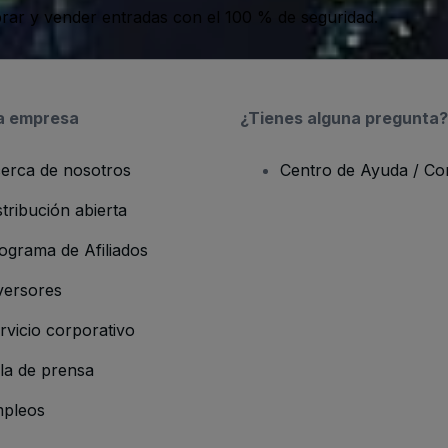
ar y vender entradas con el 100 % de seguridad.
a empresa
¿Tienes alguna pregunta?
erca de nosotros
Centro de Ayuda / Co
stribución abierta
ograma de Afiliados
versores
rvicio corporativo
la de prensa
pleos