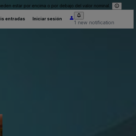
eden estar por encima o por debajo del valor nominal.
is entradas
Iniciar sesión
1 new notification