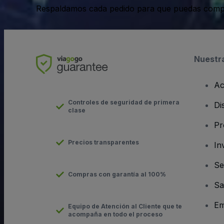
Respaldamos cada pedido para que puedas compr
Nuestr
Ac
Controles de seguridad de primera
Di
clase
Pr
Precios transparentes
In
Se
Compras con garantía al 100%
Sa
Em
Equipo de Atención al Cliente que te
acompaña en todo el proceso