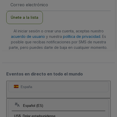
Dirección
de
correo
electrónico
Únete a la lista
Al iniciar sesión o crear una cuenta, aceptas nuestro
acuerdo de usuario
y nuestra
política de privacidad
. Es
posible que recibas notificaciones por SMS de nuestra
parte, pero puedes darte de baja en cualquier momento.
Eventos en directo en todo el mundo
España
Español (ES)
US$
Dolar estadounidense