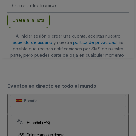
Dirección
de
correo
electrónico
Únete a la lista
Al iniciar sesión o crear una cuenta, aceptas nuestro
acuerdo de usuario
y nuestra
política de privacidad
. Es
posible que recibas notificaciones por SMS de nuestra
parte, pero puedes darte de baja en cualquier momento.
Eventos en directo en todo el mundo
España
Español (ES)
US$
Dolar estadounidense