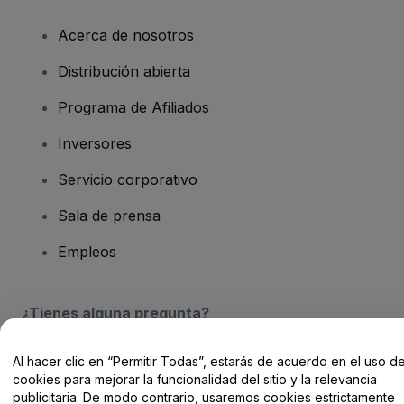
Acerca de nosotros
Distribución abierta
Programa de Afiliados
Inversores
Servicio corporativo
Sala de prensa
Empleos
¿Tienes alguna pregunta?
Centro de Ayuda / Contacto
Al hacer clic en “Permitir Todas”, estarás de acuerdo en el uso d
cookies para mejorar la funcionalidad del sitio y la relevancia
publicitaria. De modo contrario, usaremos cookies estrictamente