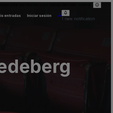
eden estar por encima o por debajo del valor nominal.
is entradas
Iniciar sesión
1 new notification
edeberg