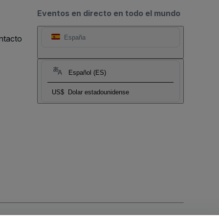
Eventos en directo en todo el mundo
ntacto
España
Español (ES)
US$
Dolar estadounidense