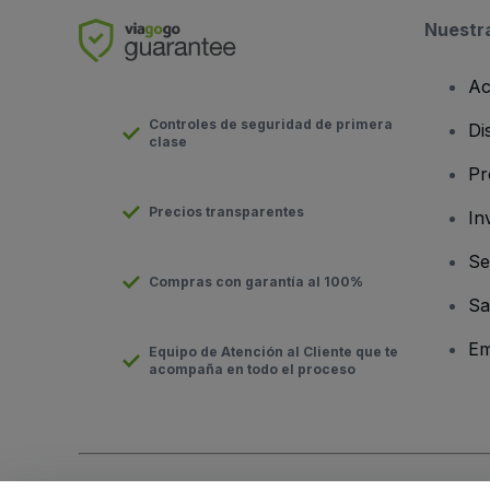
Nuestr
Ac
Controles de seguridad de primera
Di
clase
Pr
Precios transparentes
In
Se
Compras con garantía al 100%
Sa
Em
Equipo de Atención al Cliente que te
acompaña en todo el proceso