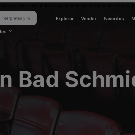
 más grande del mundo. Los precios de las entradas de reventa pu
Explorar
Vender
Favoritos
M
des
on Bad Schmi