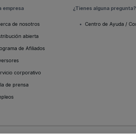
a empresa
¿Tienes alguna pregunta?
erca de nosotros
Centro de Ayuda / Co
stribución abierta
ograma de Afiliados
versores
rvicio corporativo
la de prensa
pleos