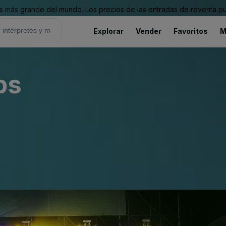
 más grande del mundo. Los precios de las entradas de reventa pu
Explorar
Vender
Favoritos
M
bs