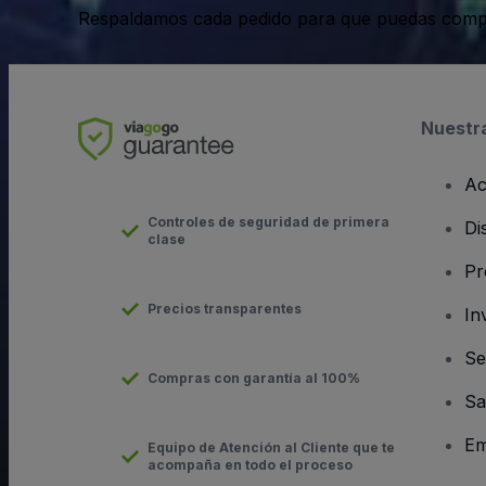
Respaldamos cada pedido para que puedas compr
Nuestr
Ac
Controles de seguridad de primera
Di
clase
Pr
Precios transparentes
In
Se
Compras con garantía al 100%
Sa
Em
Equipo de Atención al Cliente que te
acompaña en todo el proceso