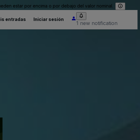
eden estar por encima o por debajo del valor nominal.
is entradas
Iniciar sesión
1 new notification