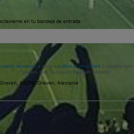
rectamente en tu bandeja de entrada
acuerdo de usuario
y nuestra
política de privacidad
. Es posible que
puedes darte de baja en cualquier momento.
, Greven, 48268, Greven, Alemania