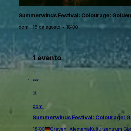
Summerwinds Festival: Colourage: Golde
dom., 16 de agosto • 18:00
1 evento
ago
16
dom.
Summerwinds Festival: Colourage: 
18:00
Greven, Alemania
Kulturzentrum Gb