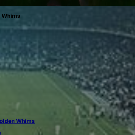
n Whims
Golden Whims
s