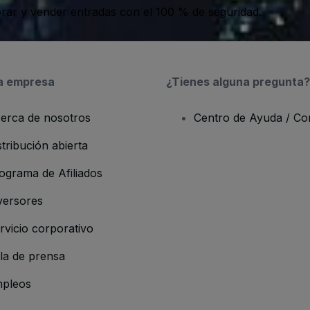
ar y vender entradas con el 100 % de seguridad.
a empresa
¿Tienes alguna pregunta?
erca de nosotros
Centro de Ayuda / Co
stribución abierta
ograma de Afiliados
versores
rvicio corporativo
la de prensa
pleos