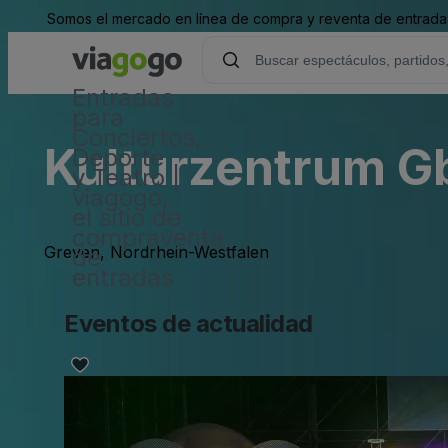
Somos el mercado en línea de compra y reventa de entradas
Entradas
para
Conciertos,
Kulturzentrum G
Deporte
y Teatro |
viagogo,
el sitio de
compraventa
Greven, Nordrhein-Westfalen
de
entradas
Eventos de actualidad