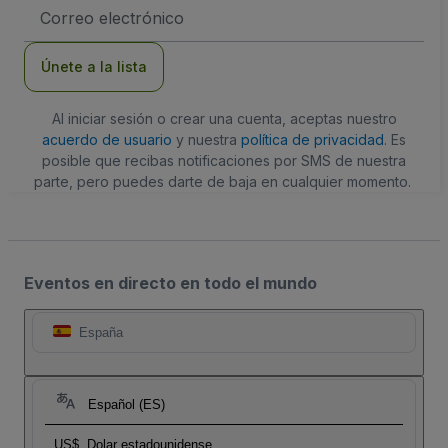
Dirección
de
correo
electrónico
Únete a la lista
Al iniciar sesión o crear una cuenta, aceptas nuestro
acuerdo de usuario
y nuestra
política de privacidad
. Es
posible que recibas notificaciones por SMS de nuestra
parte, pero puedes darte de baja en cualquier momento.
Eventos en directo en todo el mundo
España
Español (ES)
US$
Dolar estadounidense