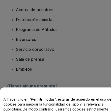
Acerca de nosotros
Distribución abierta
Programa de Afiliados
Inversores
Servicio corporativo
Sala de prensa
Empleos
¿Tienes alguna pregunta?
Centro de Ayuda / Contacto
Al hacer clic en “Permitir Todas”, estarás de acuerdo en el uso d
cookies para mejorar la funcionalidad del sitio y la relevancia
publicitaria. De modo contrario, usaremos cookies estrictamente