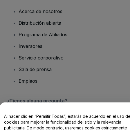
Acerca de nosotros
Distribución abierta
Programa de Afiliados
Inversores
Servicio corporativo
Sala de prensa
Empleos
¿Tienes alguna pregunta?
Centro de Ayuda / Contacto
Al hacer clic en “Permitir Todas”, estarás de acuerdo en el uso d
cookies para mejorar la funcionalidad del sitio y la relevancia
publicitaria. De modo contrario, usaremos cookies estrictamente