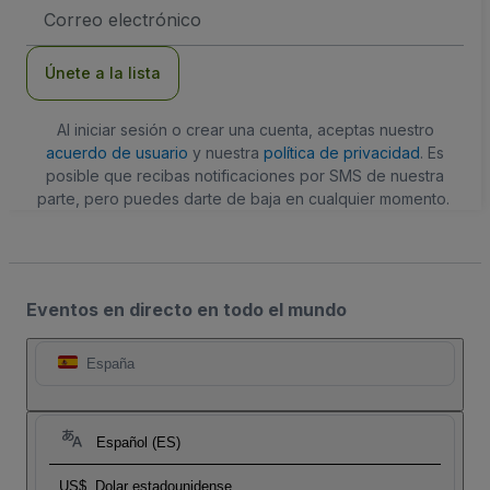
Dirección
de
correo
electrónico
Únete a la lista
Al iniciar sesión o crear una cuenta, aceptas nuestro
acuerdo de usuario
y nuestra
política de privacidad
. Es
posible que recibas notificaciones por SMS de nuestra
parte, pero puedes darte de baja en cualquier momento.
Eventos en directo en todo el mundo
España
Español (ES)
US$
Dolar estadounidense