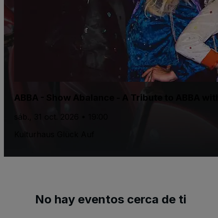
ABBA - Show Abalance - A Tribute to ABBA w
sáb., 31 oct. 2026 • 19:00
Kulturhaus Glück Auf
No hay eventos cerca de ti