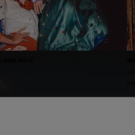
ith ABALANCE
We
sáb
Kul