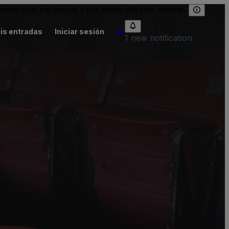
eden estar por encima o por debajo del valor nominal.
is entradas
Iniciar sesión
1 new notification