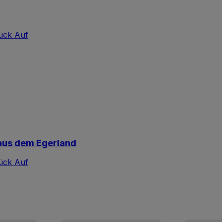
ück Auf
 aus dem Egerland
ück Auf