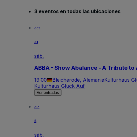
3 eventos en todas las ubicaciones
oct
31
sáb.
ABBA - Show Abalance - A Tribute t
19:00
Bleicherode, Alemania
Kulturhaus G
Kulturhaus Glück Auf
Ver entradas
dic
5
sáb.