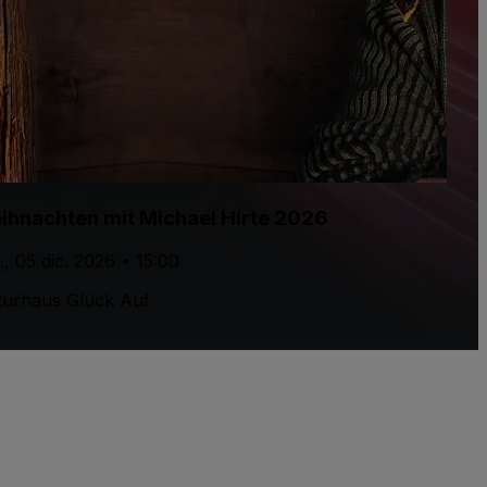
ihnachten mit Michael Hirte 2026
., 05 dic. 2026 • 15:00
turhaus Glück Auf