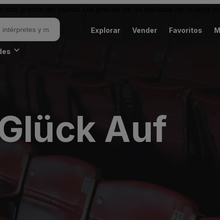
 más grande del mundo. Los precios de las entradas de reventa pu
Explorar
Vender
Favoritos
M
des
 Glück Auf