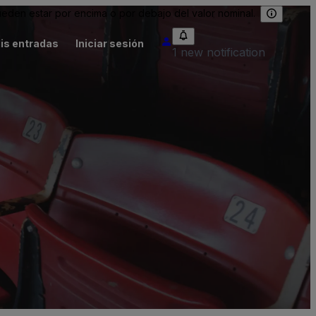
eden estar por encima o por debajo del valor nominal.
is entradas
Iniciar sesión
1 new notification