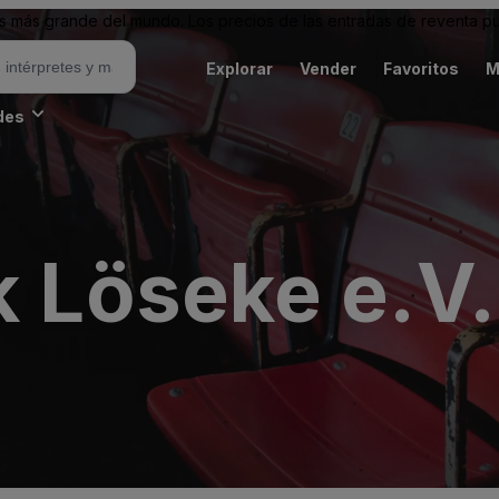
 más grande del mundo. Los precios de las entradas de reventa pu
Explorar
Vender
Favoritos
M
des
k Löseke e.V.