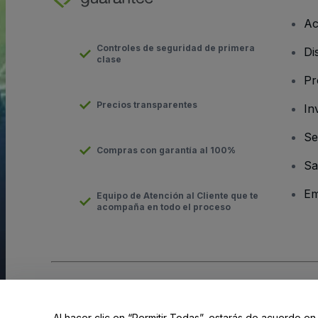
Ac
Controles de seguridad de primera
Di
clase
Pr
Precios transparentes
In
Se
Compras con garantía al 100%
Sa
Em
Equipo de Atención al Cliente que te
acompaña en todo el proceso
Derechos reservados © viagogo Entertainment Inc 2026
Datos
El uso de este sitio web constituye la aceptación de los
Términ
Al hacer clic en “Permitir Todas”, estarás de acuerdo en