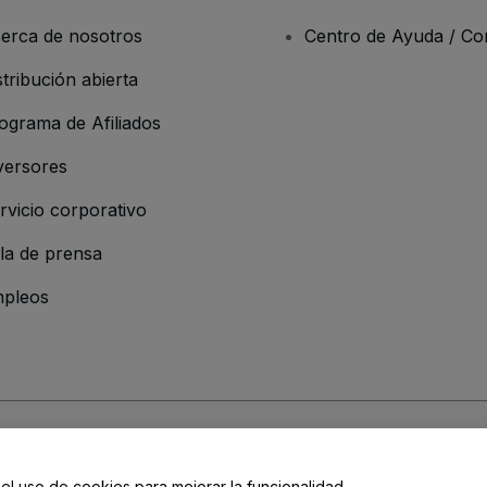
erca de nosotros
Centro de Ayuda / Co
stribución abierta
ograma de Afiliados
versores
rvicio corporativo
la de prensa
pleos
 de la Empresa
os y Condiciones
, de la
Política de Privacidad
, de la
Política de Cookies
y de
 el uso de cookies para mejorar la funcionalidad