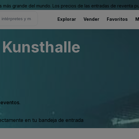
 más grande del mundo. Los precios de las entradas de reventa pu
Explorar
Vender
Favoritos
M
 Kunsthalle
s eventos.
rectamente en tu bandeja de entrada