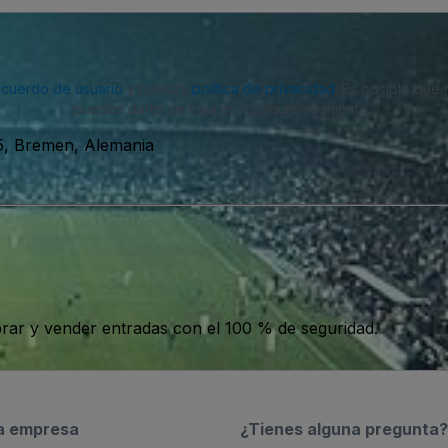
acuerdo de usuario
y nuestra
política de privacidad
. Es posible que
puedes darte de baja en cualquier momento.
5, Bremen, Alemania
ar y vender entradas con el 100 % de seguridad.
a empresa
¿Tienes alguna pregunta?