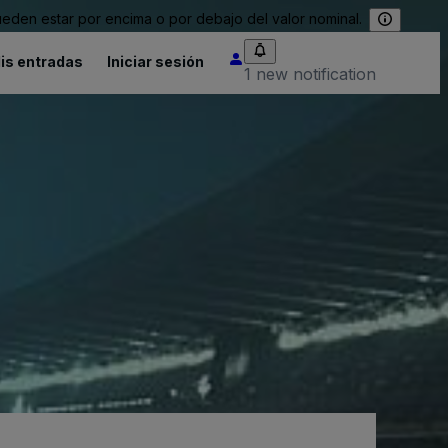
eden estar por encima o por debajo del valor nominal.
is entradas
Iniciar sesión
1 new notification