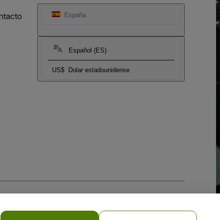
ntacto
España
Español (ES)
US$
Dolar estadounidense
 la
Política de Privacidad para Móviles