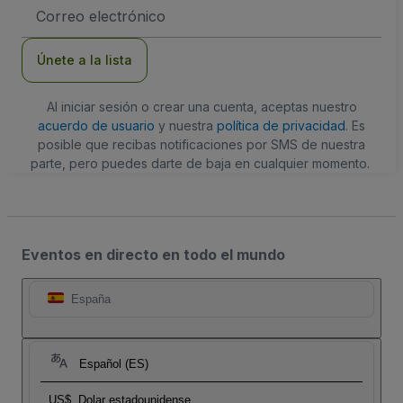
Dirección
de
correo
electrónico
Únete a la lista
Al iniciar sesión o crear una cuenta, aceptas nuestro
acuerdo de usuario
y nuestra
política de privacidad
. Es
posible que recibas notificaciones por SMS de nuestra
parte, pero puedes darte de baja en cualquier momento.
Eventos en directo en todo el mundo
España
Español (ES)
US$
Dolar estadounidense