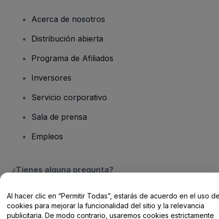
Acerca de nosotros
Distribución abierta
Programa de Afiliados
Inversores
Servicio corporativo
Sala de prensa
Empleos
¿Tienes alguna pregunta?
Centro de Ayuda / Contacto
Al hacer clic en “Permitir Todas”, estarás de acuerdo en el uso d
cookies para mejorar la funcionalidad del sitio y la relevancia
publicitaria. De modo contrario, usaremos cookies estrictamente