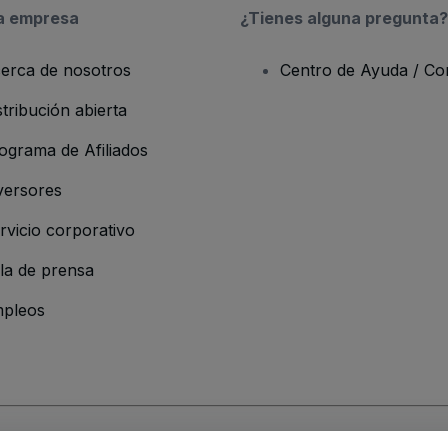
a empresa
¿Tienes alguna pregunta?
erca de nosotros
Centro de Ayuda / Co
stribución abierta
ograma de Afiliados
versores
rvicio corporativo
la de prensa
pleos