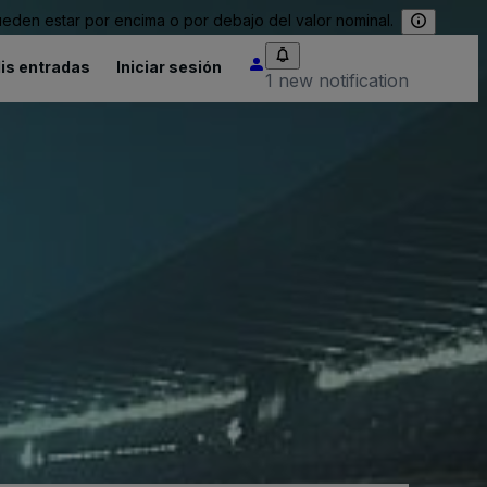
eden estar por encima o por debajo del valor nominal.
is entradas
Iniciar sesión
1 new notification