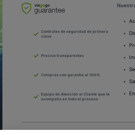
Nuestr
Ac
Controles de seguridad de primera
Di
clase
Pr
Precios transparentes
In
Se
Compras con garantía al 100%
Sa
Em
Equipo de Atención al Cliente que te
acompaña en todo el proceso