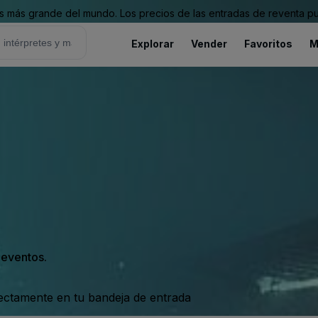
 más grande del mundo. Los precios de las entradas de reventa pu
Explorar
Vender
Favoritos
M
s eventos.
rectamente en tu bandeja de entrada