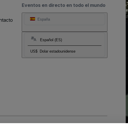
Eventos en directo en todo el mundo
ntacto
España
Español (ES)
US$
Dolar estadounidense