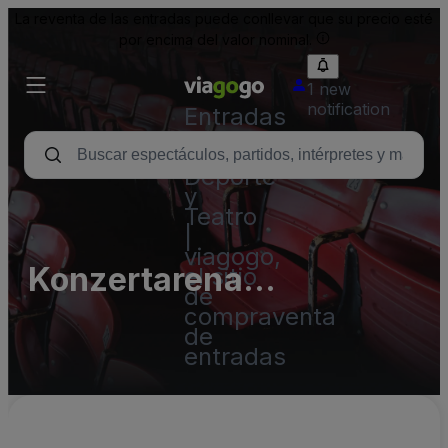
La reventa de las entradas puede conllevar que su precio esté
por encima del valor nominal.
1 new
notification
Entradas
para
Conciertos,
Deporte
y
Teatro
|
viagogo,
Konzertarena
el sitio
de
Eisenhüttenstadt
compraventa
de
entradas