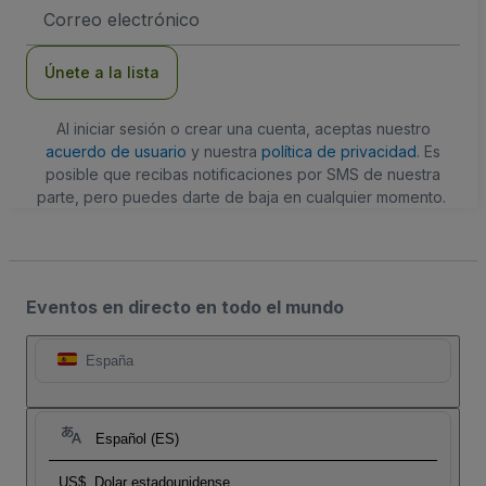
Dirección
de
correo
electrónico
Únete a la lista
Al iniciar sesión o crear una cuenta, aceptas nuestro
acuerdo de usuario
y nuestra
política de privacidad
. Es
posible que recibas notificaciones por SMS de nuestra
parte, pero puedes darte de baja en cualquier momento.
Eventos en directo en todo el mundo
España
Español (ES)
US$
Dolar estadounidense