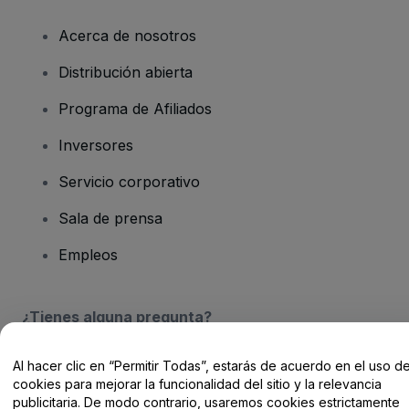
Acerca de nosotros
Distribución abierta
Programa de Afiliados
Inversores
Servicio corporativo
Sala de prensa
Empleos
¿Tienes alguna pregunta?
Centro de Ayuda / Contacto
Al hacer clic en “Permitir Todas”, estarás de acuerdo en el uso d
cookies para mejorar la funcionalidad del sitio y la relevancia
publicitaria. De modo contrario, usaremos cookies estrictamente