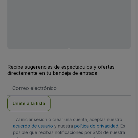
Recibe sugerencias de espectáculos y ofertas
directamente en tu bandeja de entrada
Dirección
de
correo
electrónico
Únete a la lista
Al iniciar sesión o crear una cuenta, aceptas nuestro
acuerdo de usuario
y nuestra
política de privacidad
. Es
posible que recibas notificaciones por SMS de nuestra