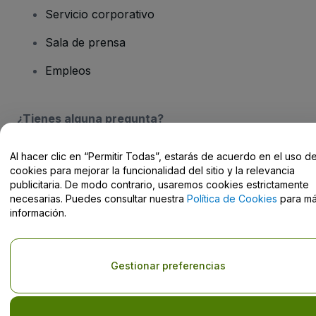
Servicio corporativo
Sala de prensa
Empleos
¿Tienes alguna pregunta?
Centro de Ayuda / Contacto
Al hacer clic en “Permitir Todas”, estarás de acuerdo en el uso d
cookies para mejorar la funcionalidad del sitio y la relevancia
publicitaria. De modo contrario, usaremos cookies estrictamente
necesarias. Puedes consultar nuestra
Política de Cookies
para m
información.
Derechos reservados © viagogo Entertainment Inc 2026
Datos de
la Empresa
El uso de este sitio web constituye la aceptación de los
Términos y
Gestionar preferencias
Condiciones
, de la
Política de Privacidad
, de la
Política de Cookies
y de la
Política de Privacidad para Móviles
No compartir mi información personal ni tus opciones de
privacidad