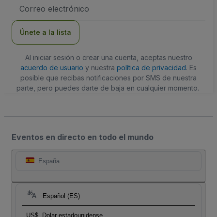
Dirección
de
correo
electrónico
Únete a la lista
Al iniciar sesión o crear una cuenta, aceptas nuestro
acuerdo de usuario
y nuestra
política de privacidad
. Es
posible que recibas notificaciones por SMS de nuestra
parte, pero puedes darte de baja en cualquier momento.
Eventos en directo en todo el mundo
España
Español (ES)
US$
Dolar estadounidense