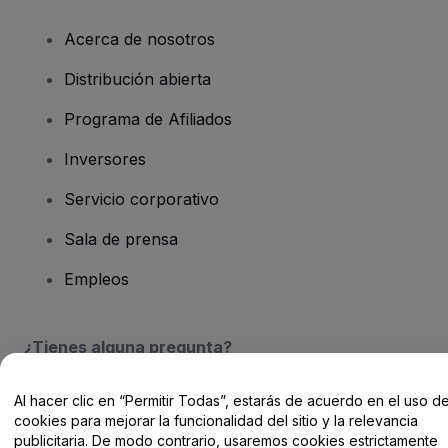
Acerca de nosotros
Distribución abierta
Programa de Afiliados
Inversores
Servicio corporativo
Sala de prensa
Empleos
¿Tienes alguna pregunta?
Centro de Ayuda / Contacto
Al hacer clic en “Permitir Todas”, estarás de acuerdo en el uso d
cookies para mejorar la funcionalidad del sitio y la relevancia
publicitaria. De modo contrario, usaremos cookies estrictamente