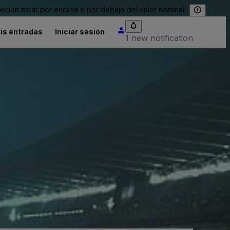
eden estar por encima o por debajo del valor nominal.
is entradas
Iniciar sesión
1 new notification