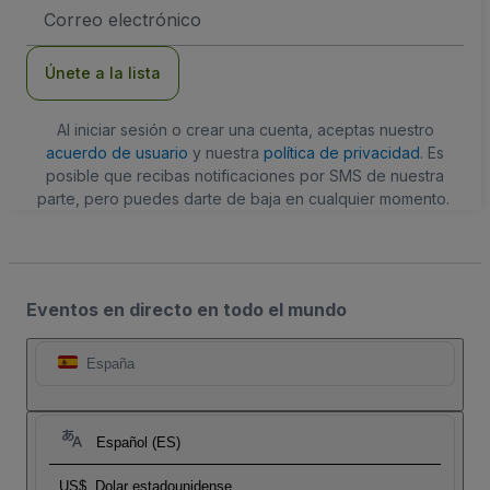
Dirección
de
correo
electrónico
Únete a la lista
Al iniciar sesión o crear una cuenta, aceptas nuestro
acuerdo de usuario
y nuestra
política de privacidad
. Es
posible que recibas notificaciones por SMS de nuestra
parte, pero puedes darte de baja en cualquier momento.
Eventos en directo en todo el mundo
España
Español (ES)
US$
Dolar estadounidense