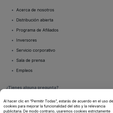
Acerca de nosotros
Distribución abierta
Programa de Afiliados
Inversores
Servicio corporativo
Sala de prensa
Empleos
¿Tienes alguna pregunta?
Centro de Ayuda / Contacto
Al hacer clic en “Permitir Todas”, estarás de acuerdo en el uso d
cookies para mejorar la funcionalidad del sitio y la relevancia
publicitaria. De modo contrario, usaremos cookies estrictamente