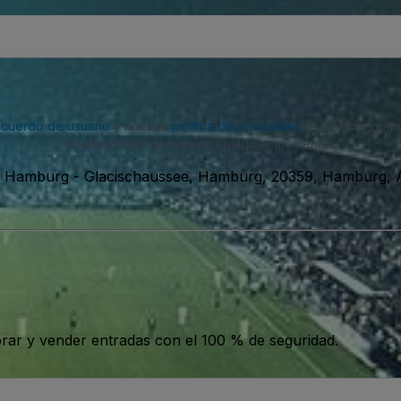
acuerdo de usuario
y nuestra
política de privacidad
. Es posible que
puedes darte de baja en cualquier momento.
n, Hamburg
-
Glacischaussee, Hamburg, 20359, Hamburg, 
ar y vender entradas con el 100 % de seguridad.