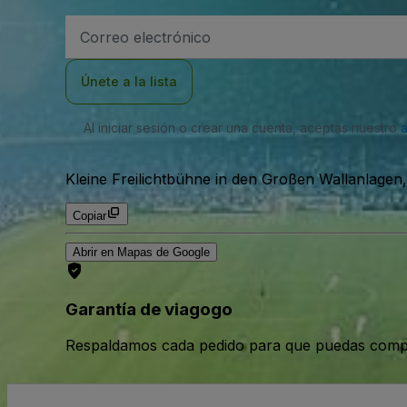
Dirección
de
correo
electrónico
Únete a la lista
Al iniciar sesión o crear una cuenta, aceptas nuestro
Kleine Freilichtbühne in den Großen Wallanlage
Copiar
Abrir en Mapas de Google
Garantía de viagogo
Respaldamos cada pedido para que puedas compr