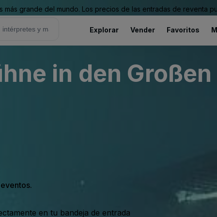
 más grande del mundo. Los precios de las entradas de reventa pu
Explorar
Vender
Favoritos
M
bühne in den Großen
s eventos.
rectamente en tu bandeja de entrada