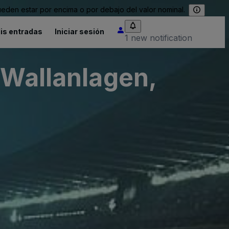
eden estar por encima o por debajo del valor nominal.
is entradas
Iniciar sesión
1 new notification
 Wallanlagen,