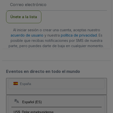
Dirección
de
correo
electrónico
Únete a la lista
Al iniciar sesión o crear una cuenta, aceptas nuestro
acuerdo de usuario
y nuestra
política de privacidad
. Es
posible que recibas notificaciones por SMS de nuestra
parte, pero puedes darte de baja en cualquier momento.
Eventos en directo en todo el mundo
España
Español (ES)
US$
Dolar estadounidense