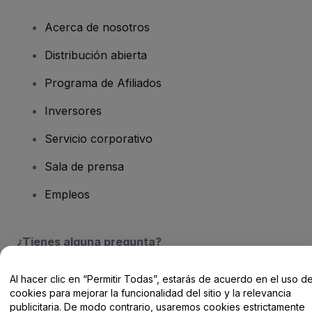
Acerca de nosotros
Distribución abierta
Programa de Afiliados
Inversores
Servicio corporativo
Sala de prensa
Empleos
¿Tienes alguna pregunta?
Centro de Ayuda / Contacto
Al hacer clic en “Permitir Todas”, estarás de acuerdo en el uso d
cookies para mejorar la funcionalidad del sitio y la relevancia
publicitaria. De modo contrario, usaremos cookies estrictamente