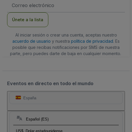
Dirección
de
correo
electrónico
Únete a la lista
Al iniciar sesión o crear una cuenta, aceptas nuestro
acuerdo de usuario
y nuestra
política de privacidad
. Es
posible que recibas notificaciones por SMS de nuestra
parte, pero puedes darte de baja en cualquier momento.
Eventos en directo en todo el mundo
España
Español (ES)
US$
Dolar estadounidense