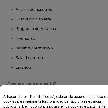
Acerca de nosotros
Distribución abierta
Programa de Afiliados
Inversores
Servicio corporativo
Sala de prensa
Empleos
¿Tienes alguna pregunta?
Centro de Ayuda / Contacto
Al hacer clic en “Permitir Todas”, estarás de acuerdo en el uso d
cookies para mejorar la funcionalidad del sitio y la relevancia
publicitaria. De modo contrario, usaremos cookies estrictamente