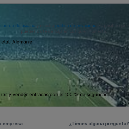
acuerdo de usuario
y nuestra
política de privacidad
. Es posible que
puedes darte de baja en cualquier momento.
letal, Alemania
ar y vender entradas con el 100 % de seguridad.
a empresa
¿Tienes alguna pregunta?