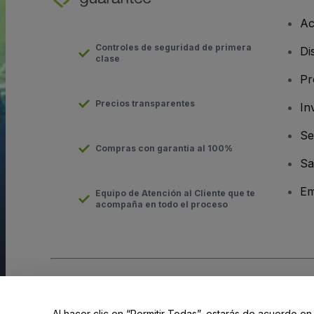
Ac
Controles de seguridad de primera
Di
clase
Pr
Precios transparentes
In
Se
Compras con garantía al 100%
Sa
Em
Equipo de Atención al Cliente que te
acompaña en todo el proceso
Derechos reservados © viagogo Entertainment Inc 2026
Datos
El uso de este sitio web constituye la aceptación de los
Términ
Al hacer clic en “Permitir Todas”, estarás de acuerdo en