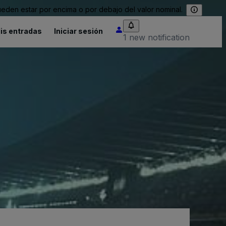
eden estar por encima o por debajo del valor nominal.
is entradas
Iniciar sesión
1 new notification