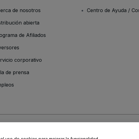
erca de nosotros
Centro de Ayuda / Co
stribución abierta
ograma de Afiliados
versores
rvicio corporativo
la de prensa
pleos
 de la Empresa
os y Condiciones
, de la
Política de Privacidad
, de la
Política de Cookies
y de
 el uso de cookies para mejorar la funcionalidad