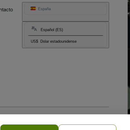
ntacto
España
Español (ES)
US$
Dolar estadounidense
 la
Política de Privacidad para Móviles