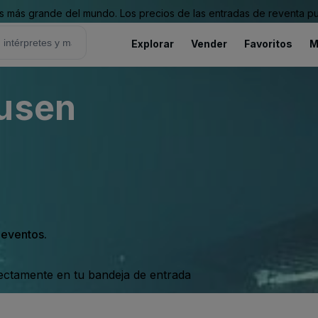
 más grande del mundo. Los precios de las entradas de reventa pu
Explorar
Vender
Favoritos
M
ausen
s eventos.
rectamente en tu bandeja de entrada