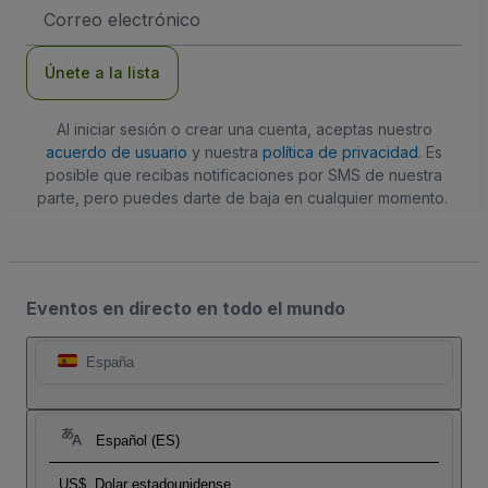
Dirección
de
correo
electrónico
Únete a la lista
Al iniciar sesión o crear una cuenta, aceptas nuestro
acuerdo de usuario
y nuestra
política de privacidad
. Es
posible que recibas notificaciones por SMS de nuestra
parte, pero puedes darte de baja en cualquier momento.
Eventos en directo en todo el mundo
España
Español (ES)
US$
Dolar estadounidense