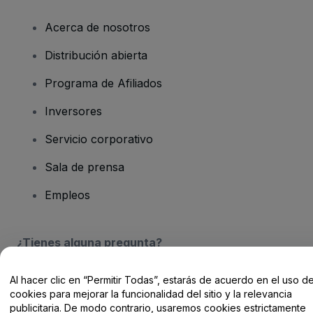
Acerca de nosotros
Distribución abierta
Programa de Afiliados
Inversores
Servicio corporativo
Sala de prensa
Empleos
¿Tienes alguna pregunta?
Centro de Ayuda / Contacto
Al hacer clic en “Permitir Todas”, estarás de acuerdo en el uso d
cookies para mejorar la funcionalidad del sitio y la relevancia
publicitaria. De modo contrario, usaremos cookies estrictamente