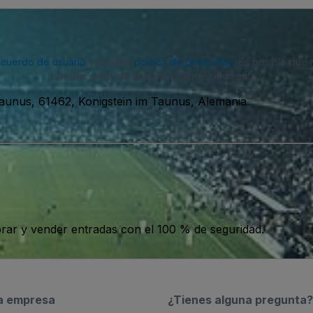
acuerdo de usuario
y nuestra
política de privacidad
. Es posible que
puedes darte de baja en cualquier momento.
aunus, 61462, Konigstein im Taunus, Alemania
ar y vender entradas con el 100 % de seguridad.
a empresa
¿Tienes alguna pregunta?