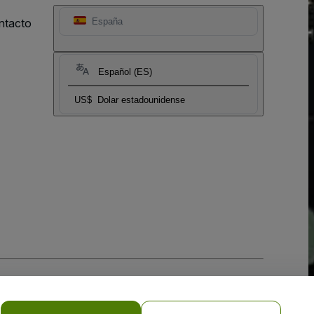
ntacto
España
Español (ES)
US$
Dolar estadounidense
 la
Política de Privacidad para Móviles