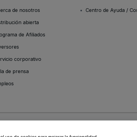
erca de nosotros
Centro de Ayuda / Co
stribución abierta
ograma de Afiliados
versores
rvicio corporativo
la de prensa
pleos
 de la Empresa
os y Condiciones
, de la
Política de Privacidad
, de la
Política de Cookies
y de
 el uso de cookies para mejorar la funcionalidad