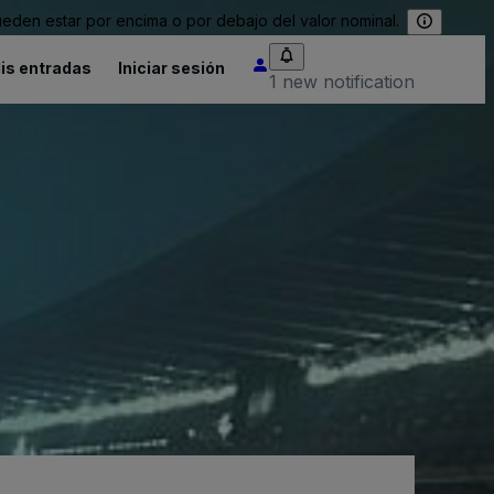
eden estar por encima o por debajo del valor nominal.
is entradas
Iniciar sesión
1 new notification