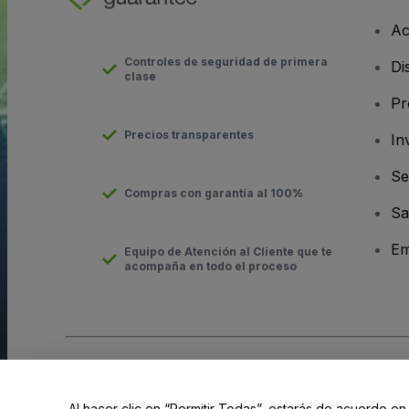
Ac
Controles de seguridad de primera
Di
clase
Pr
Precios transparentes
In
Se
Compras con garantía al 100%
Sa
Em
Equipo de Atención al Cliente que te
acompaña en todo el proceso
Derechos reservados © viagogo Entertainment Inc 2026
Datos
El uso de este sitio web constituye la aceptación de los
Términ
Al hacer clic en “Permitir Todas”, estarás de acuerdo en