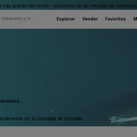
 más grande del mundo. Los precios de las entradas de reventa pu
Explorar
Vender
Favoritos
M
s eventos.
rectamente en tu bandeja de entrada