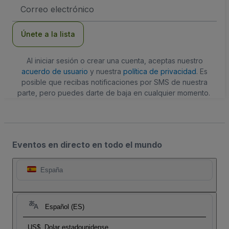
Dirección
de
correo
electrónico
Únete a la lista
Al iniciar sesión o crear una cuenta, aceptas nuestro
acuerdo de usuario
y nuestra
política de privacidad
. Es
posible que recibas notificaciones por SMS de nuestra
parte, pero puedes darte de baja en cualquier momento.
Eventos en directo en todo el mundo
España
Español (ES)
US$
Dolar estadounidense