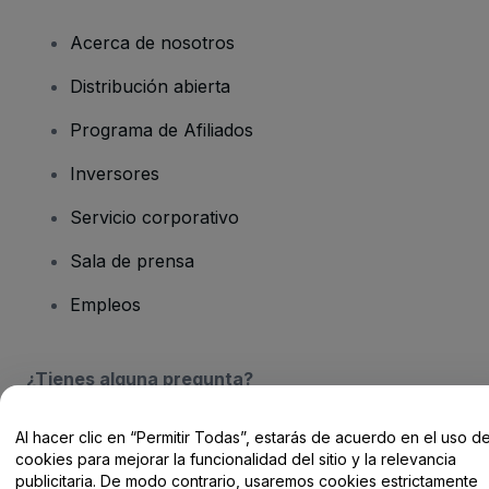
Acerca de nosotros
Distribución abierta
Programa de Afiliados
Inversores
Servicio corporativo
Sala de prensa
Empleos
¿Tienes alguna pregunta?
Centro de Ayuda / Contacto
Al hacer clic en “Permitir Todas”, estarás de acuerdo en el uso d
cookies para mejorar la funcionalidad del sitio y la relevancia
publicitaria. De modo contrario, usaremos cookies estrictamente