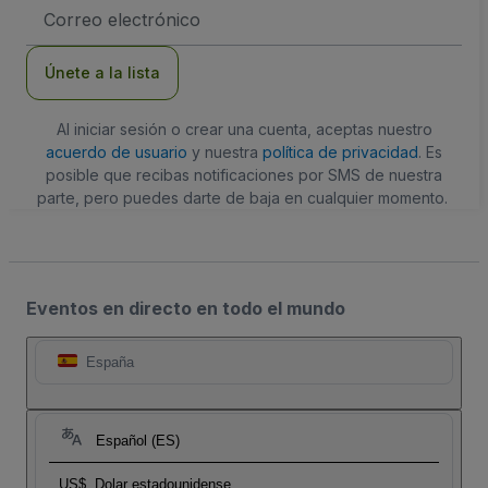
Dirección
de
correo
electrónico
Únete a la lista
Al iniciar sesión o crear una cuenta, aceptas nuestro
acuerdo de usuario
y nuestra
política de privacidad
. Es
posible que recibas notificaciones por SMS de nuestra
parte, pero puedes darte de baja en cualquier momento.
Eventos en directo en todo el mundo
España
Español (ES)
US$
Dolar estadounidense