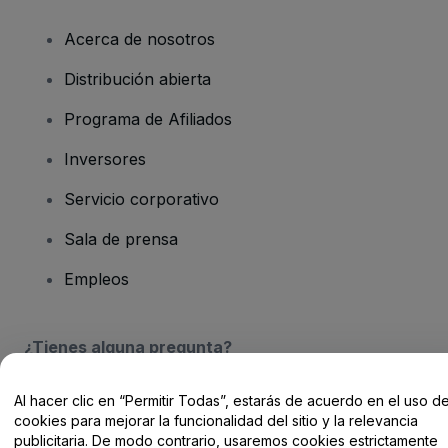
Acerca de nosotros
Distribución abierta
Programa de Afiliados
Inversores
Servicio corporativo
Sala de prensa
Empleos
¿Tienes alguna pregunta?
Centro de Ayuda / Contacto
Al hacer clic en “Permitir Todas”, estarás de acuerdo en el uso d
cookies para mejorar la funcionalidad del sitio y la relevancia
publicitaria. De modo contrario, usaremos cookies estrictamente