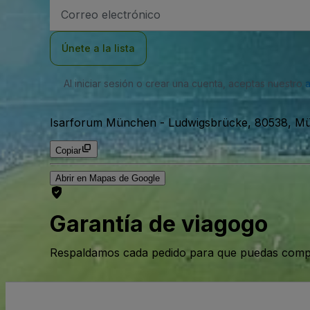
Dirección
de
correo
electrónico
Únete a la lista
Al iniciar sesión o crear una cuenta, aceptas nuestro
Isarforum München
-
Ludwigsbrücke, 80538, M
Copiar
Abrir en Mapas de Google
Garantía de viagogo
Respaldamos cada pedido para que puedas compr