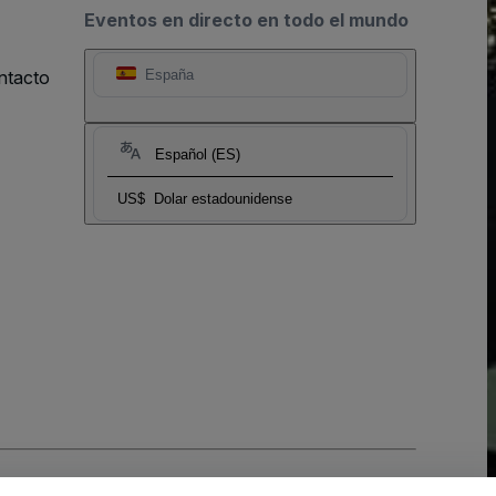
Eventos en directo en todo el mundo
ntacto
España
Español (ES)
US$
Dolar estadounidense