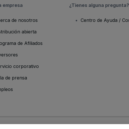
a empresa
¿Tienes alguna pregunta?
erca de nosotros
Centro de Ayuda / Co
stribución abierta
ograma de Afiliados
versores
rvicio corporativo
la de prensa
pleos