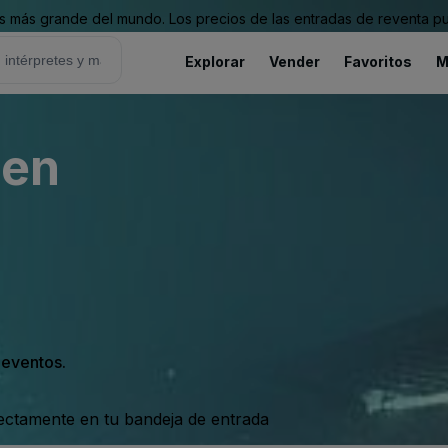
 más grande del mundo. Los precios de las entradas de reventa pu
Explorar
Vender
Favoritos
M
hen
s eventos.
rectamente en tu bandeja de entrada