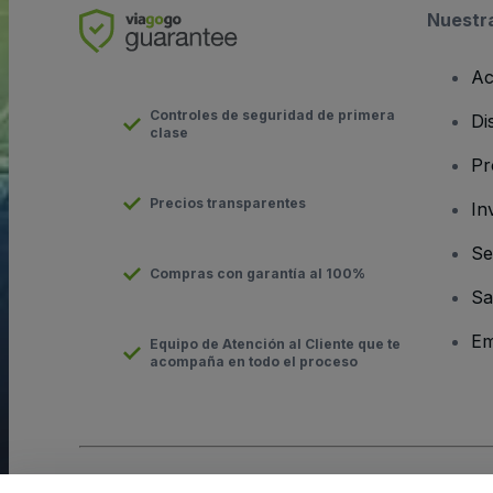
Nuestr
Ac
Controles de seguridad de primera
Di
clase
Pr
Precios transparentes
In
Se
Compras con garantía al 100%
Sa
Em
Equipo de Atención al Cliente que te
acompaña en todo el proceso