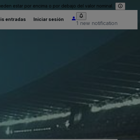
eden estar por encima o por debajo del valor nominal.
is entradas
Iniciar sesión
1 new notification