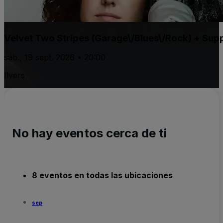
Velvet Two Stripes (Garage\/Blues\/Rock) + Sup
sáb., 19 sept. 2026 • 20:00
Ilvers
No hay eventos cerca de ti
8 eventos en todas las ubicaciones
sep