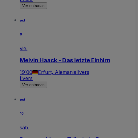
Ver entradas
oct
9
vie.
Melvin Haack - Das letzte Einhirn
19:00
Erfurt, Alemania
Ilvers
Ilvers
Ver entradas
oct
10
sáb.