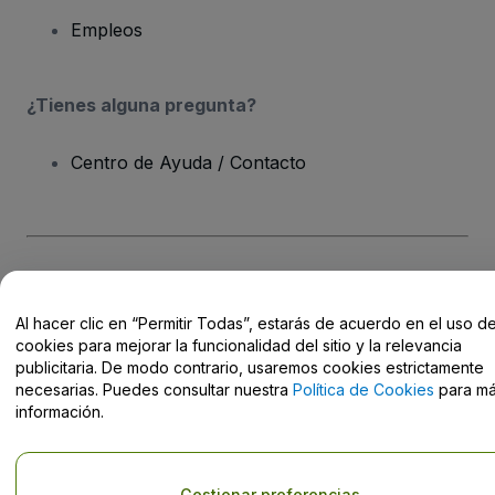
Empleos
¿Tienes alguna pregunta?
Centro de Ayuda / Contacto
Derechos reservados © viagogo Entertainment Inc 2026
Datos de
la Empresa
Al hacer clic en “Permitir Todas”, estarás de acuerdo en el uso d
El uso de este sitio web constituye la aceptación de los
Términos y
Condiciones
, de la
Política de Privacidad
, de la
Política de Cookies
cookies para mejorar la funcionalidad del sitio y la relevancia
y de la
Política de Privacidad para Móviles
publicitaria. De modo contrario, usaremos cookies estrictamente
No compartir mi información personal ni tus opciones de
necesarias. Puedes consultar nuestra
Política de Cookies
para m
privacidad
información.
Gestionar preferencias