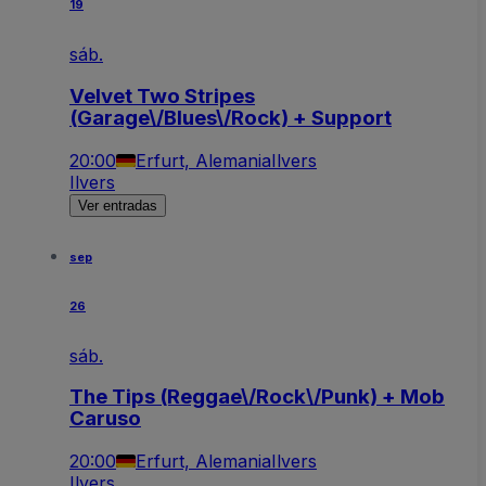
19
sáb.
Velvet Two Stripes
(Garage\/Blues\/Rock) + Support
20:00
Erfurt, Alemania
Ilvers
Ilvers
Ver entradas
sep
26
sáb.
The Tips (Reggae\/Rock\/Punk) + Mob
Caruso
20:00
Erfurt, Alemania
Ilvers
Ilvers