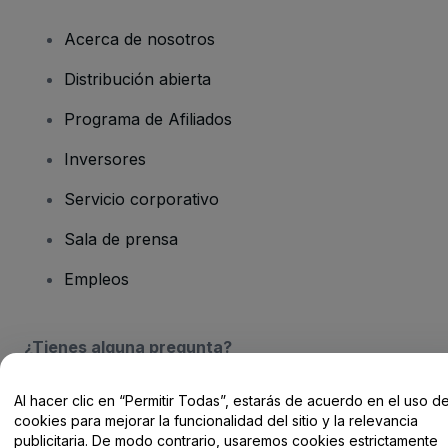
Acerca de nosotros
Distribución abierta
Programa de Afiliados
Inversores
Servicio corporativo
Sala de prensa
Empleos
¿Tienes alguna pregunta?
Centro de Ayuda / Contacto
Al hacer clic en “Permitir Todas”, estarás de acuerdo en el uso d
cookies para mejorar la funcionalidad del sitio y la relevancia
publicitaria. De modo contrario, usaremos cookies estrictamente