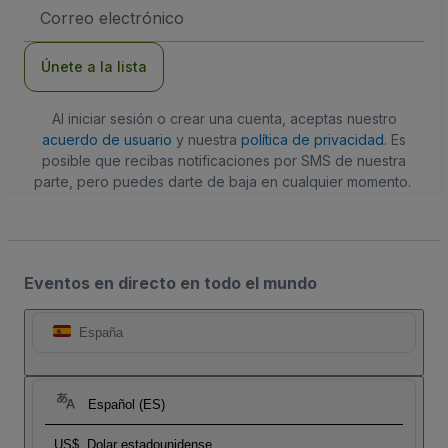
Dirección
de
correo
electrónico
Únete a la lista
Al iniciar sesión o crear una cuenta, aceptas nuestro
acuerdo de usuario
y nuestra
política de privacidad
. Es
posible que recibas notificaciones por SMS de nuestra
parte, pero puedes darte de baja en cualquier momento.
Eventos en directo en todo el mundo
España
Español (ES)
US$
Dolar estadounidense