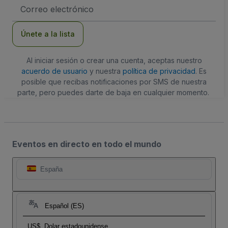
Dirección
de
correo
electrónico
Únete a la lista
Al iniciar sesión o crear una cuenta, aceptas nuestro
acuerdo de usuario
y nuestra
política de privacidad
. Es
posible que recibas notificaciones por SMS de nuestra
parte, pero puedes darte de baja en cualquier momento.
Eventos en directo en todo el mundo
España
Español (ES)
US$
Dolar estadounidense