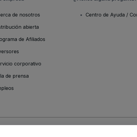
erca de nosotros
Centro de Ayuda / Co
stribución abierta
ograma de Afiliados
versores
rvicio corporativo
la de prensa
pleos
 de la Empresa