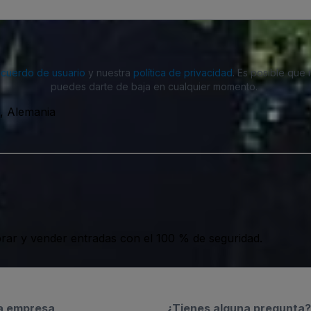
acuerdo de usuario
y nuestra
política de privacidad
. Es posible que
puedes darte de baja en cualquier momento.
t, Alemania
ar y vender entradas con el 100 % de seguridad.
a empresa
¿Tienes alguna pregunta?