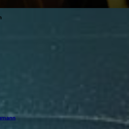
n
eumann