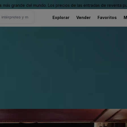
 más grande del mundo. Los precios de las entradas de reventa pu
Explorar
Vender
Favoritos
M