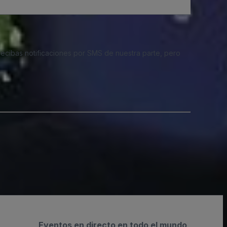
 recibas notificaciones por SMS de nuestra parte, pero
Eventos en directo en todo el mundo