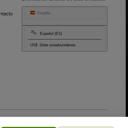
ntacto
España
Español (ES)
US$
Dolar estadounidense