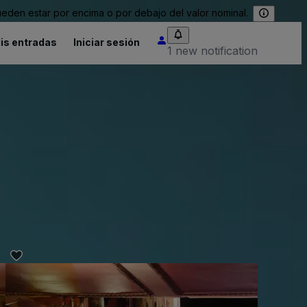
eden estar por encima o por debajo del valor nominal.
is entradas
Iniciar sesión
1 new notification