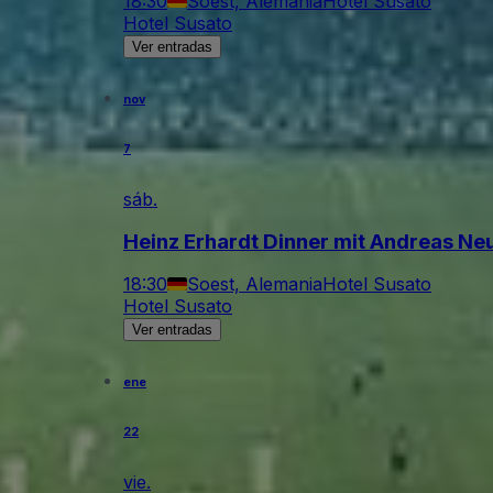
18:30
Soest, Alemania
Hotel Susato
Hotel Susato
Ver entradas
nov
7
sáb.
Heinz Erhardt Dinner mit Andreas N
18:30
Soest, Alemania
Hotel Susato
Hotel Susato
Ver entradas
ene
22
vie.