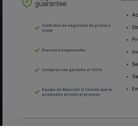
Ac
Controles de seguridad de primera
Di
clase
Pr
Precios transparentes
In
Se
Compras con garantía al 100%
Sa
Em
Equipo de Atención al Cliente que te
acompaña en todo el proceso
Derechos reservados © viagogo Entertainment Inc 2026
Datos