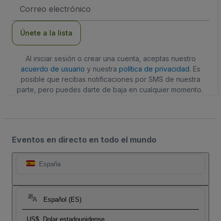
Dirección
de
correo
electrónico
Únete a la lista
Al iniciar sesión o crear una cuenta, aceptas nuestro
acuerdo de usuario
y nuestra
política de privacidad
. Es
posible que recibas notificaciones por SMS de nuestra
parte, pero puedes darte de baja en cualquier momento.
Eventos en directo en todo el mundo
España
Español (ES)
US$
Dolar estadounidense