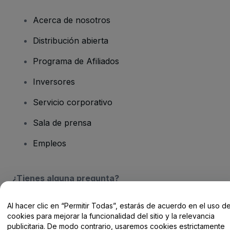
Acerca de nosotros
Distribución abierta
Programa de Afiliados
Inversores
Servicio corporativo
Sala de prensa
Empleos
¿Tienes alguna pregunta?
Centro de Ayuda / Contacto
Al hacer clic en “Permitir Todas”, estarás de acuerdo en el uso d
cookies para mejorar la funcionalidad del sitio y la relevancia
publicitaria. De modo contrario, usaremos cookies estrictamente