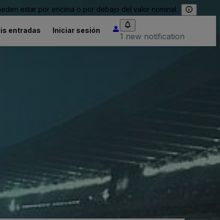
eden estar por encima o por debajo del valor nominal.
is entradas
Iniciar sesión
1 new notification