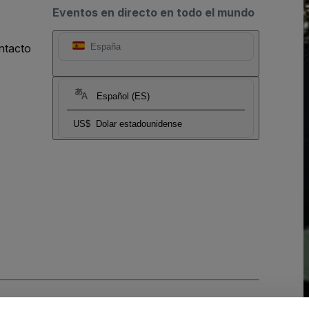
Eventos en directo en todo el mundo
ntacto
España
Español (ES)
US$
Dolar estadounidense