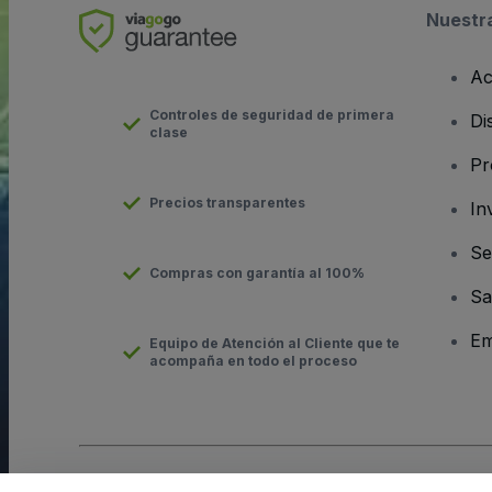
Nuestr
Ac
Controles de seguridad de primera
Di
clase
Pr
Precios transparentes
In
Se
Compras con garantía al 100%
Sa
Em
Equipo de Atención al Cliente que te
acompaña en todo el proceso