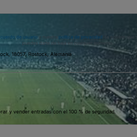
acuerdo de usuario
y nuestra
política de privacidad
. Es posible que
puedes darte de baja en cualquier momento.
tock, 18057, Rostock, Alemania
ar y vender entradas con el 100 % de seguridad.