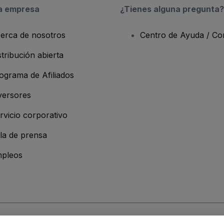
a empresa
¿Tienes alguna pregunta?
erca de nosotros
Centro de Ayuda / Co
stribución abierta
ograma de Afiliados
versores
rvicio corporativo
la de prensa
pleos