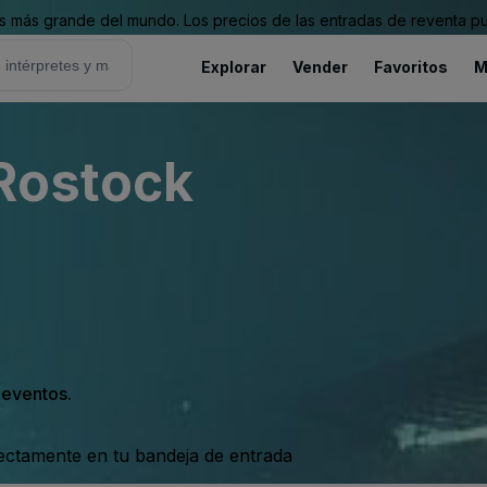
 más grande del mundo. Los precios de las entradas de reventa pu
Explorar
Vender
Favoritos
M
 Rostock
s eventos.
rectamente en tu bandeja de entrada