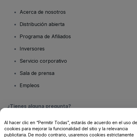
Acerca de nosotros
Distribución abierta
Programa de Afiliados
Inversores
Servicio corporativo
Sala de prensa
Empleos
¿Tienes alguna pregunta?
Centro de Ayuda / Contacto
Al hacer clic en “Permitir Todas”, estarás de acuerdo en el uso d
cookies para mejorar la funcionalidad del sitio y la relevancia
publicitaria. De modo contrario, usaremos cookies estrictamente