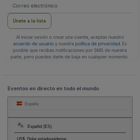
Dirección
de
correo
electrónico
Únete a la lista
Al iniciar sesión o crear una cuenta, aceptas nuestro
acuerdo de usuario
y nuestra
política de privacidad
. Es
posible que recibas notificaciones por SMS de nuestra
parte, pero puedes darte de baja en cualquier momento.
Eventos en directo en todo el mundo
España
Español (ES)
US$
Dolar estadounidense