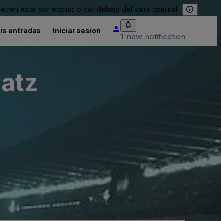
eden estar por encima o por debajo del valor nominal.
is entradas
Iniciar sesión
1 new notification
latz