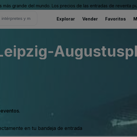
 más grande del mundo. Los precios de las entradas de reventa pu
Explorar
Vender
Favoritos
M
Leipzig-Augustusp
s eventos.
rectamente en tu bandeja de entrada