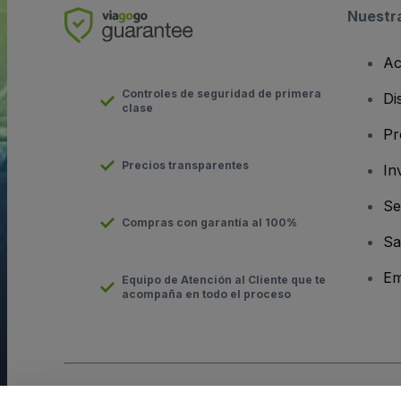
Nuestr
Ac
Controles de seguridad de primera
Di
clase
Pr
Precios transparentes
In
Se
Compras con garantía al 100%
Sa
Em
Equipo de Atención al Cliente que te
acompaña en todo el proceso