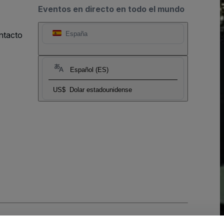
Eventos en directo en todo el mundo
ntacto
España
Español (ES)
US$
Dolar estadounidense