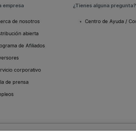
a empresa
¿Tienes alguna pregunta?
erca de nosotros
Centro de Ayuda / Co
stribución abierta
ograma de Afiliados
versores
rvicio corporativo
la de prensa
pleos