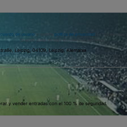
acuerdo de usuario
y nuestra
política de privacidad
. Es posible que
puedes darte de baja en cualquier momento.
straße, Leipzig, 04109, Leipzig, Alemania
ar y vender entradas con el 100 % de seguridad.