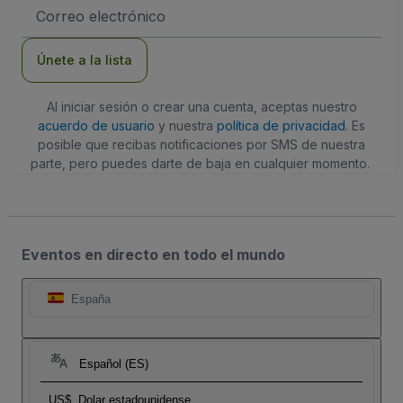
Dirección
de
correo
electrónico
Únete a la lista
Al iniciar sesión o crear una cuenta, aceptas nuestro
acuerdo de usuario
y nuestra
política de privacidad
. Es
posible que recibas notificaciones por SMS de nuestra
parte, pero puedes darte de baja en cualquier momento.
Eventos en directo en todo el mundo
España
Español (ES)
US$
Dolar estadounidense