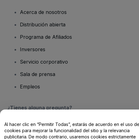
Acerca de nosotros
Distribución abierta
Programa de Afiliados
Inversores
Servicio corporativo
Sala de prensa
Empleos
¿Tienes alguna pregunta?
Centro de Ayuda / Contacto
Al hacer clic en “Permitir Todas”, estarás de acuerdo en el uso d
cookies para mejorar la funcionalidad del sitio y la relevancia
publicitaria. De modo contrario, usaremos cookies estrictamente