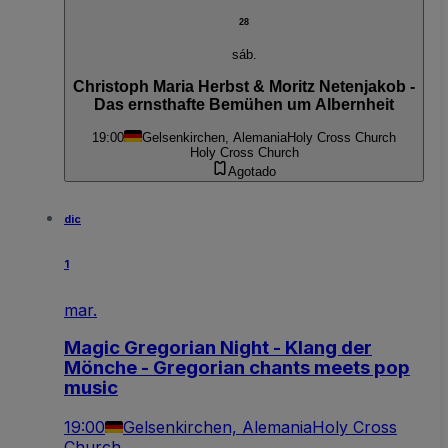
28
sáb.
Christoph Maria Herbst & Moritz Netenjakob -
Das ernsthafte Bemühen um Albernheit
19:00
Gelsenkirchen, Alemania
Holy Cross Church
Holy Cross Church
Agotado
dic
1
mar.
Magic Gregorian Night - Klang der
Mönche - Gregorian chants meets pop
music
19:00
Gelsenkirchen, Alemania
Holy Cross
Church