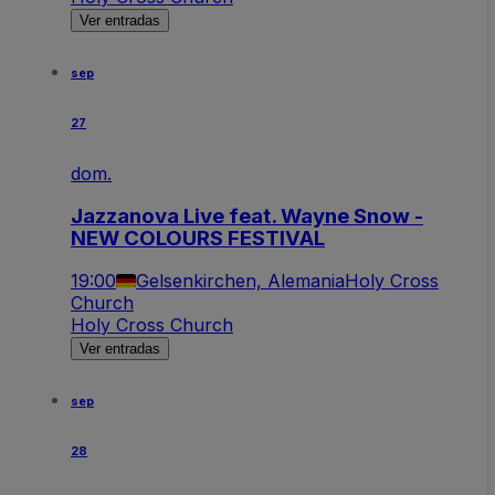
Ver entradas
sep
27
dom.
Jazzanova Live feat. Wayne Snow -
NEW COLOURS FESTIVAL
19:00
Gelsenkirchen, Alemania
Holy Cross
Church
Holy Cross Church
Ver entradas
sep
28