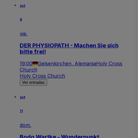
oct
9
vie.
DER PHYSIOPATH - Machen Sie sich
bitte frei!
19:00
Gelsenkirchen, Alemania
Holy Cross
Church
Holy Cross Church
Ver entradas
oct
11
dom.
Bodo Wartke - Wunderpunkt