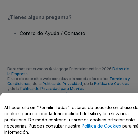
¿Tienes alguna pregunta?
Centro de Ayuda / Contacto
Derechos reservados © viagogo Entertainment Inc 2026
Datos de
la Empresa
El uso de este sitio web constituye la aceptación de los
Términos y
Condiciones
, de la
Política de Privacidad
, de la
Política de Cookies
y de la
Política de Privacidad para Móviles
No compartir mi información personal ni tus opciones de
privacidad
Al hacer clic en “Permitir Todas”, estarás de acuerdo en el uso d
cookies para mejorar la funcionalidad del sitio y la relevancia
publicitaria. De modo contrario, usaremos cookies estrictamente
necesarias. Puedes consultar nuestra
Política de Cookies
para m
información.