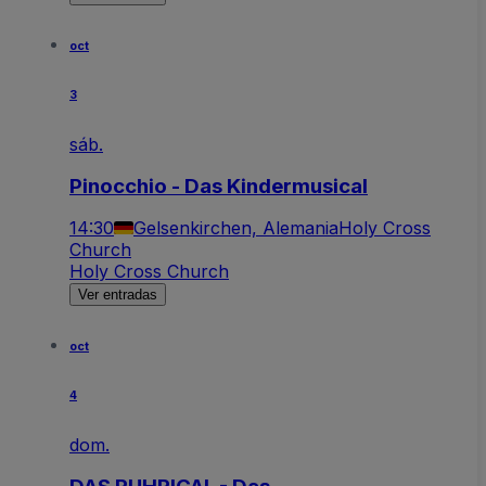
oct
3
sáb.
Pinocchio - Das Kindermusical
14:30
Gelsenkirchen, Alemania
Holy Cross
Church
Holy Cross Church
Ver entradas
oct
4
dom.