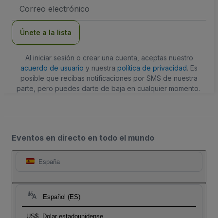
Dirección
de
correo
electrónico
Únete a la lista
Al iniciar sesión o crear una cuenta, aceptas nuestro
acuerdo de usuario
y nuestra
política de privacidad
. Es
posible que recibas notificaciones por SMS de nuestra
parte, pero puedes darte de baja en cualquier momento.
Eventos en directo en todo el mundo
España
Español (ES)
US$
Dolar estadounidense