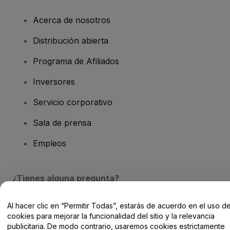
Acerca de nosotros
Distribución abierta
Programa de Afiliados
Inversores
Servicio corporativo
Sala de prensa
Empleos
¿Tienes alguna pregunta?
Centro de Ayuda / Contacto
Al hacer clic en “Permitir Todas”, estarás de acuerdo en el uso d
cookies para mejorar la funcionalidad del sitio y la relevancia
publicitaria. De modo contrario, usaremos cookies estrictamente